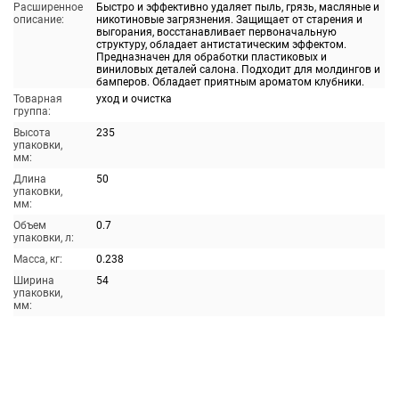
Расширенное
Быстро и эффективно удаляет пыль, грязь, масляные и
описание:
никотиновые загрязнения. Защищает от старения и
выгорания, восстанавливает первоначальную
структуру, обладает антистатическим эффектом.
Предназначен для обработки пластиковых и
виниловых деталей салона. Подходит для молдингов и
бамперов. Обладает приятным ароматом клубники.
Товарная
уход и очистка
группа:
Высота
235
упаковки,
мм:
Длина
50
упаковки,
мм:
Объем
0.7
упаковки, л:
Масса, кг:
0.238
Ширина
54
упаковки,
мм: