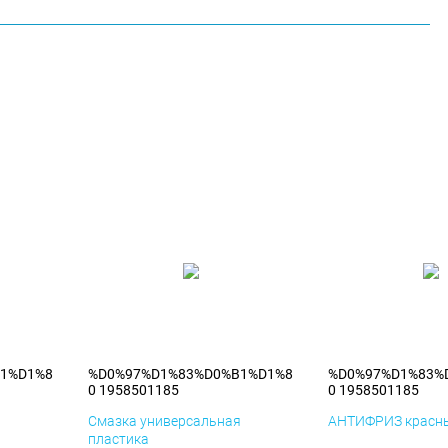
1%D1%8
%D0%97%D1%83%D0%B1%D1%8
%D0%97%D1%83%
0 1958501185
0 1958501185
я
Смазка универсальная
АНТИФРИЗ красны
пластика