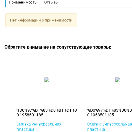
Применимость
Отзывы
Нет информации о применимости
Обратите внимание на сопутствующие товары:
%D0%97%D1%83%D0%B1%D1%8
%D0%97%D1%83%D0%B
0 1958501185
0 1958501185
Смазка универсальная
Смазка универсальна
пластика
пластика