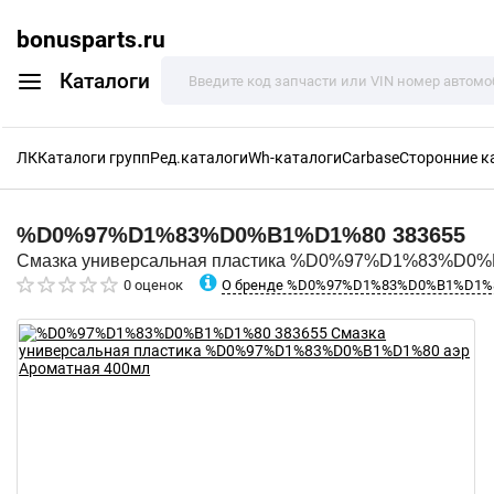
bonusparts.ru
Каталоги
ЛК
Каталоги групп
Ред.каталоги
Wh-каталоги
Carbase
Сторонние к
%D0%97%D1%83%D0%B1%D1%80
383655
Смазка универсальная пластика %D0%97%D1%83%D0%
О бренде %D0%97%D1%83%D0%B1%D1%
0 оценок