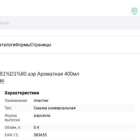
аталоги
Формы
Страницы
B1%D1%80 аэр Ароматная 400мл
80
Характеристики
Применение:
пластик
Тип:
Смазка универсальная
Форма
аэрозоль
выпуска:
Объём, л:
0.4
EAN-13:
383655