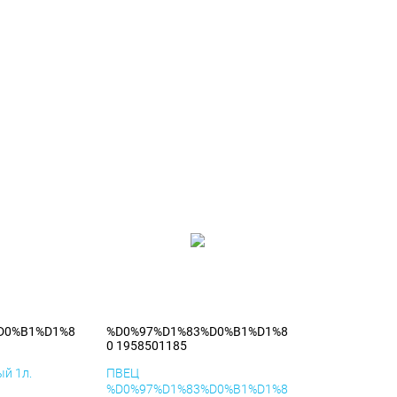
D0%B1%D1%8
%D0%97%D1%83%D0%B1%D1%8
0 1958501185
й 1л.
ПВЕЦ
%D0%97%D1%83%D0%B1%D1%8