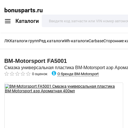
bonusparts.ru
Каталоги
ЛК
Каталоги групп
Ред.каталоги
Wh-каталоги
Carbase
Сторонние к
BM-Motorsport
FA5001
Смазка универсальная пластика BM-Motorsport аэр Аром
О бренде BM-Motorsport
0 оценок