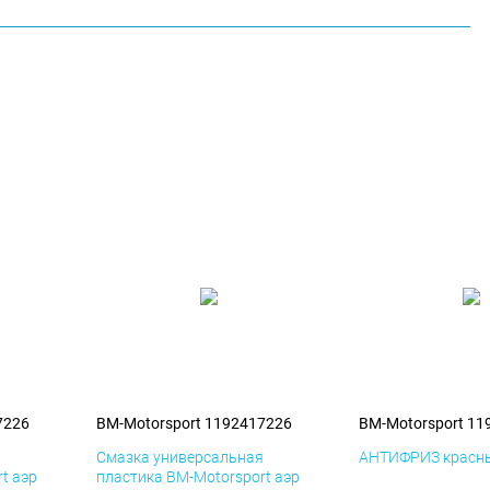
7226
BM-Motorsport 1192417226
BM-Motorsport 11
я
Смазка универсальная
АНТИФРИЗ красны
t аэр
пластика BM-Motorsport аэр