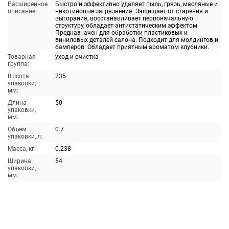
Расширенное
Быстро и эффективно удаляет пыль, грязь, масляные и
описание:
никотиновые загрязнения. Защищает от старения и
выгорания, восстанавливает первоначальную
структуру, обладает антистатическим эффектом.
Предназначен для обработки пластиковых и
виниловых деталей салона. Подходит для молдингов и
бамперов. Обладает приятным ароматом клубники.
Товарная
уход и очистка
группа:
Высота
235
упаковки,
мм:
Длина
50
упаковки,
мм:
Объем
0.7
упаковки, л:
Масса, кг:
0.238
Ширина
54
упаковки,
мм: