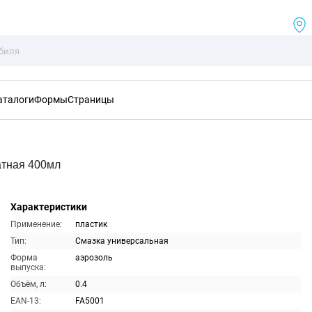
аталоги
Формы
Страницы
атная 400мл
Характеристики
Применение:
пластик
Тип:
Смазка универсальная
Форма
аэрозоль
выпуска:
Объём, л:
0.4
EAN-13:
FA5001