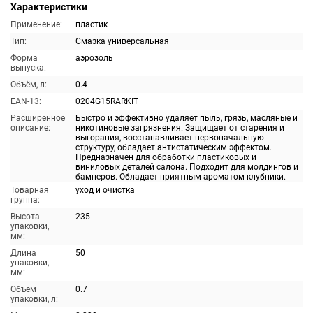
Характеристики
Применение:
пластик
Тип:
Смазка универсальная
Форма
аэрозоль
выпуска:
Объём, л:
0.4
EAN-13:
0204G15RARKIT
Расширенное
Быстро и эффективно удаляет пыль, грязь, масляные и
описание:
никотиновые загрязнения. Защищает от старения и
выгорания, восстанавливает первоначальную
структуру, обладает антистатическим эффектом.
Предназначен для обработки пластиковых и
виниловых деталей салона. Подходит для молдингов и
бамперов. Обладает приятным ароматом клубники.
Товарная
уход и очистка
группа:
Высота
235
упаковки,
мм:
Длина
50
упаковки,
мм:
Объем
0.7
упаковки, л: