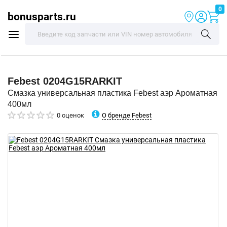
0
bonusparts.ru
Febest
0204G15RARKIT
Смазка универсальная пластика Febest аэр Ароматная
400мл
О бренде Febest
0 оценок