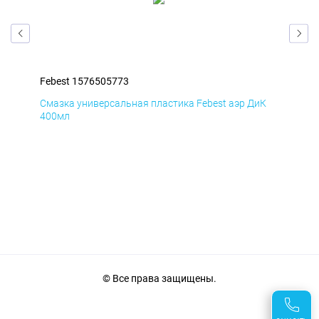
Febest 1576505773
Feb
мД
Смазка универсальная пластика Febest аэр ДиК
Сма
400мл
40
© Все права защищены.