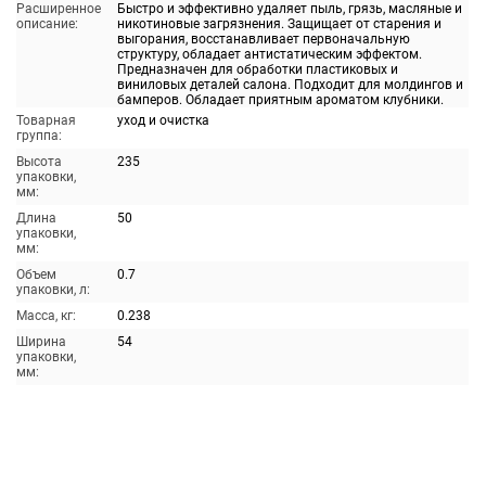
Расширенное
Быстро и эффективно удаляет пыль, грязь, масляные и
описание:
никотиновые загрязнения. Защищает от старения и
выгорания, восстанавливает первоначальную
структуру, обладает антистатическим эффектом.
Предназначен для обработки пластиковых и
виниловых деталей салона. Подходит для молдингов и
бамперов. Обладает приятным ароматом клубники.
Товарная
уход и очистка
группа:
Высота
235
упаковки,
мм:
Длина
50
упаковки,
мм:
Объем
0.7
упаковки, л:
Масса, кг:
0.238
Ширина
54
упаковки,
мм: