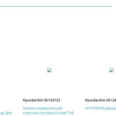
Hyundai-KIA 36134723
Hyundai-KIA 3613
я
Смазка универсальная
АНТИФРИЗ красны
аэр ДиК
пластика Hyundai-KIA аэр ПхВ