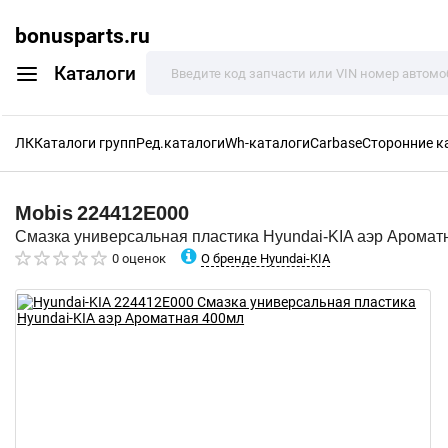
bonusparts.ru
Каталоги
ЛК
Каталоги групп
Ред.каталоги
Wh-каталоги
Carbase
Сторонние к
Mobis
224412E000
Смазка универсальная пластика Hyundai-KIA аэр Аромат
О бренде Hyundai-KIA
0 оценок