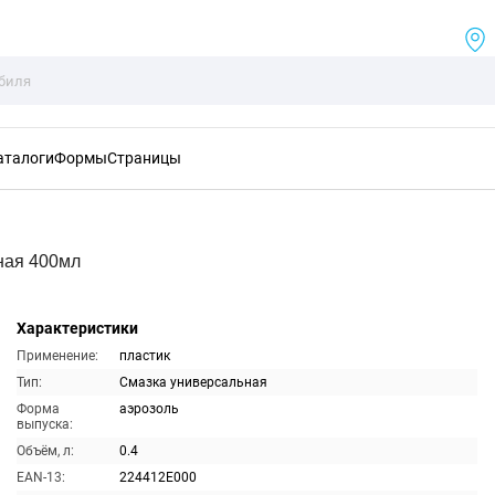
аталоги
Формы
Страницы
ная 400мл
Характеристики
Применение:
пластик
Тип:
Смазка универсальная
Форма
аэрозоль
выпуска:
Объём, л:
0.4
EAN-13:
224412E000