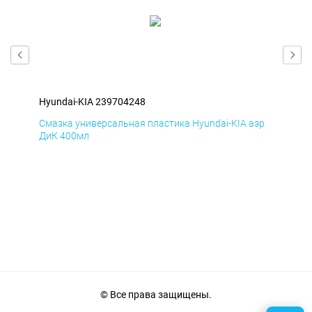
Hyundai-KIA 239704248
Hyu
эр
Смазка универсальная пластика Hyundai-KIA аэр
Сма
ДиК 400мл
ПхВ
© Все права защищены.