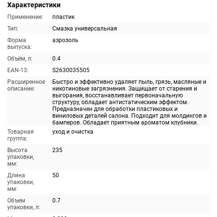
Характеристики
Применение:
пластик
Тип:
Смазка универсальная
Форма
аэрозоль
выпуска:
Объём, л:
0.4
EAN-13:
S2630035505
Расширенное
Быстро и эффективно удаляет пыль, грязь, масляные и
описание:
никотиновые загрязнения. Защищает от старения и
выгорания, восстанавливает первоначальную
структуру, обладает антистатическим эффектом.
Предназначен для обработки пластиковых и
виниловых деталей салона. Подходит для молдингов и
бамперов. Обладает приятным ароматом клубники.
Товарная
уход и очистка
группа:
Высота
235
упаковки,
мм:
Длина
50
упаковки,
мм:
Объем
0.7
упаковки, л: