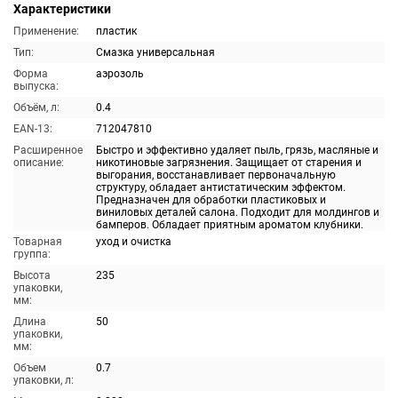
Характеристики
Применение:
пластик
Тип:
Смазка универсальная
Форма
аэрозоль
выпуска:
Объём, л:
0.4
EAN-13:
712047810
Расширенное
Быстро и эффективно удаляет пыль, грязь, масляные и
описание:
никотиновые загрязнения. Защищает от старения и
выгорания, восстанавливает первоначальную
структуру, обладает антистатическим эффектом.
Предназначен для обработки пластиковых и
виниловых деталей салона. Подходит для молдингов и
бамперов. Обладает приятным ароматом клубники.
Товарная
уход и очистка
группа:
Высота
235
упаковки,
мм:
Длина
50
упаковки,
мм:
Объем
0.7
упаковки, л: