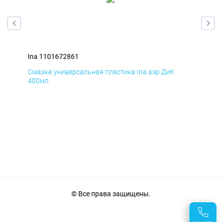
Ina 1101672861
Ina
Смазка универсальная пластика Ina аэр ДиК
Сма
400мл
40
© Все права защищены.