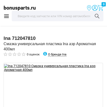
0
bonusparts.ru
Ina
712047810
Смазка универсальная пластика Ina аэр Ароматная
400мл
О бренде Ina
0 оценок