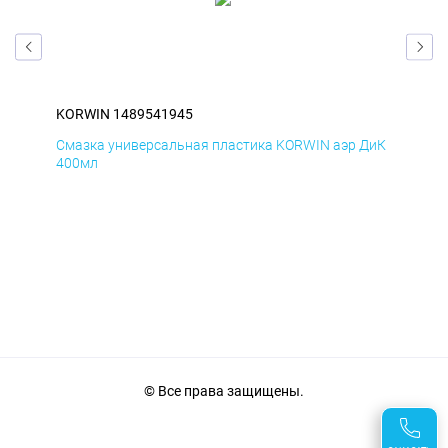
KORWIN 1489541945
KO
БмД
Смазка универсальная пластика KORWIN аэр ДиК
Сма
400мл
40
© Все права защищены.