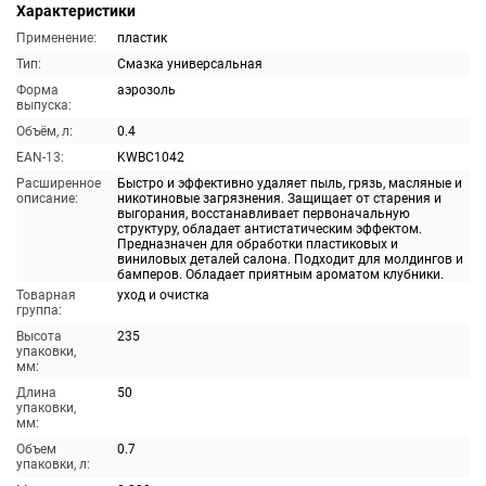
Характеристики
Применение:
пластик
Тип:
Смазка универсальная
Форма
аэрозоль
выпуска:
Объём, л:
0.4
EAN-13:
KWBC1042
Расширенное
Быстро и эффективно удаляет пыль, грязь, масляные и
описание:
никотиновые загрязнения. Защищает от старения и
выгорания, восстанавливает первоначальную
структуру, обладает антистатическим эффектом.
Предназначен для обработки пластиковых и
виниловых деталей салона. Подходит для молдингов и
бамперов. Обладает приятным ароматом клубники.
Товарная
уход и очистка
группа:
Высота
235
упаковки,
мм:
Длина
50
упаковки,
мм:
Объем
0.7
упаковки, л: