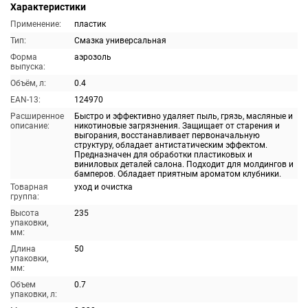
Характеристики
Применение:
пластик
Тип:
Смазка универсальная
Форма
аэрозоль
выпуска:
Объём, л:
0.4
EAN-13:
124970
Расширенное
Быстро и эффективно удаляет пыль, грязь, масляные и
описание:
никотиновые загрязнения. Защищает от старения и
выгорания, восстанавливает первоначальную
структуру, обладает антистатическим эффектом.
Предназначен для обработки пластиковых и
виниловых деталей салона. Подходит для молдингов и
бамперов. Обладает приятным ароматом клубники.
Товарная
уход и очистка
группа:
Высота
235
упаковки,
мм:
Длина
50
упаковки,
мм:
Объем
0.7
упаковки, л: