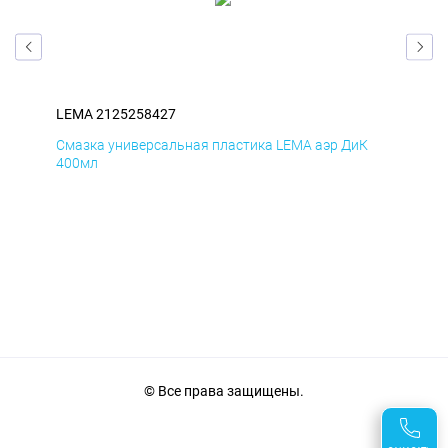
LEMA 2125258427
LEM
Д
Смазка универсальная пластика LEMA аэр ДиК
Сма
400мл
40
© Все права защищены.