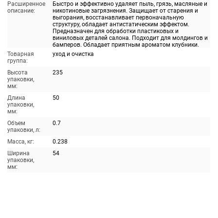
Расширенное
Быстро и эффективно удаляет пыль, грязь, масляные и
описание:
никотиновые загрязнения. Защищает от старения и
выгорания, восстанавливает первоначальную
структуру, обладает антистатическим эффектом.
Предназначен для обработки пластиковых и
виниловых деталей салона. Подходит для молдингов и
бамперов. Обладает приятным ароматом клубники.
Товарная
уход и очистка
группа:
Высота
235
упаковки,
мм:
Длина
50
упаковки,
мм:
Объем
0.7
упаковки, л:
Масса, кг:
0.238
Ширина
54
упаковки,
мм: