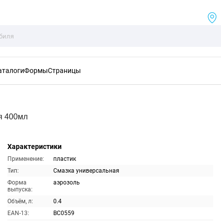
аталоги
Формы
Страницы
я 400мл
Характеристики
Применение:
пластик
Тип:
Смазка универсальная
Форма
аэрозоль
выпуска:
Объём, л:
0.4
EAN-13:
BC0559