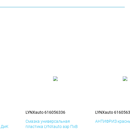
LYNXauto 616056336
LYNXauto 616056
я
Смазка универсальная
АНТИФРИЗ красны
р ДиК
пластика LYNXauto аэр ПхВ