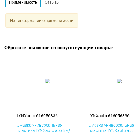
Применимость
Отзывы
Нет информации о применимости
Обратите внимание на сопутствующие товары:
LYNXauto 616056336
LYNXauto 616056336
Смазка универсальная
Смазка универсальна
пластика LYNXauto аэр БмД
пластика LYNXauto аэ