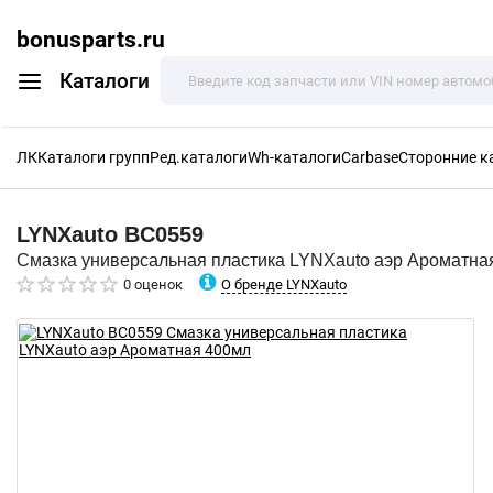
bonusparts.ru
Каталоги
ЛК
Каталоги групп
Ред.каталоги
Wh-каталоги
Carbase
Сторонние к
LYNXauto
BC0559
Смазка универсальная пластика LYNXauto аэр Ароматна
О бренде LYNXauto
0 оценок