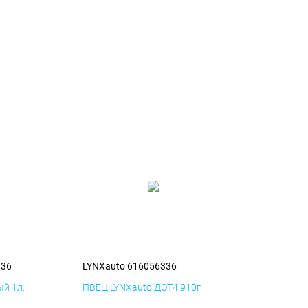
336
LYNXauto 616056336
й 1л.
ПВЕЦ LYNXauto ДОТ4 910г