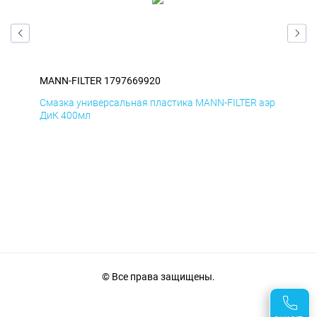
MANN-FILTER 1797669920
MAN
аэр
Смазка универсальная пластика MANN-FILTER аэр
Сма
ДиК 400мл
ПхВ
© Все права защищены.