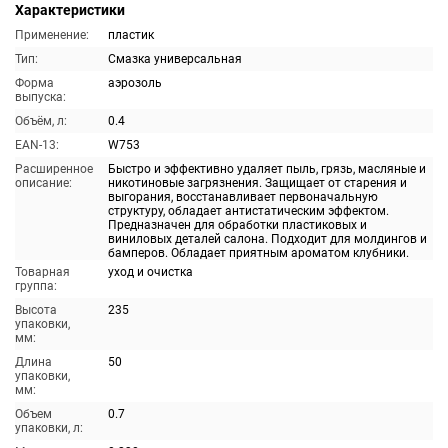
Характеристики
Применение:
пластик
Тип:
Смазка универсальная
Форма
аэрозоль
выпуска:
Объём, л:
0.4
EAN-13:
W753
Расширенное
Быстро и эффективно удаляет пыль, грязь, масляные и
описание:
никотиновые загрязнения. Защищает от старения и
выгорания, восстанавливает первоначальную
структуру, обладает антистатическим эффектом.
Предназначен для обработки пластиковых и
виниловых деталей салона. Подходит для молдингов и
бамперов. Обладает приятным ароматом клубники.
Товарная
уход и очистка
группа:
Высота
235
упаковки,
мм:
Длина
50
упаковки,
мм:
Объем
0.7
упаковки, л: