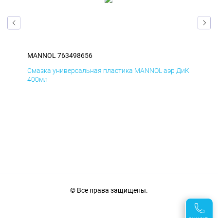
MANNOL 763498656
MA
Смазка универсальная пластика MANNOL аэр ДиК
Сма
400мл
40
© Все права защищены.