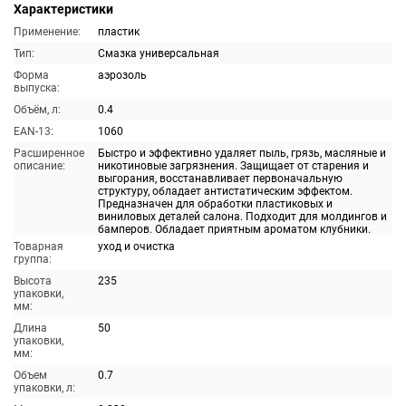
Характеристики
Применение:
пластик
Тип:
Смазка универсальная
Форма
аэрозоль
выпуска:
Объём, л:
0.4
EAN-13:
1060
Расширенное
Быстро и эффективно удаляет пыль, грязь, масляные и
описание:
никотиновые загрязнения. Защищает от старения и
выгорания, восстанавливает первоначальную
структуру, обладает антистатическим эффектом.
Предназначен для обработки пластиковых и
виниловых деталей салона. Подходит для молдингов и
бамперов. Обладает приятным ароматом клубники.
Товарная
уход и очистка
группа:
Высота
235
упаковки,
мм:
Длина
50
упаковки,
мм:
Объем
0.7
упаковки, л: