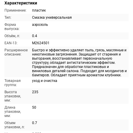
Характеристики
Применение:
пластик
Тип:
Смазка универсальная
Форма
аэрозоль
выпуска:
Объём, л:
0.4
EAN-13:
M2624501
Расширенное
Быстро и эффективно удаляет пыль, грязь, масляные и
описание:
никотиновые загрязнения. Защищает от старения и
выгорания, восстанавливает первоначальную
структуру, обладает антистатическим эффектом.
Предназначен для обработки пластиковых и
виниловых деталей салона. Подходит для молдингов и
бамперов. Обладает приятным ароматом клубники.
Товарная
уход и очистка
группа:
Высота
235
упаковки,
мм:
Длина
50
упаковки,
мм:
Объем
0.7
упаковки, л: