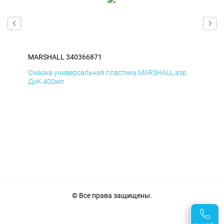
MARSHALL 340366871
MA
р
Смазка универсальная пластика MARSHALL аэр
Сма
ДиК 400мл
ПхВ
© Все права защищены.