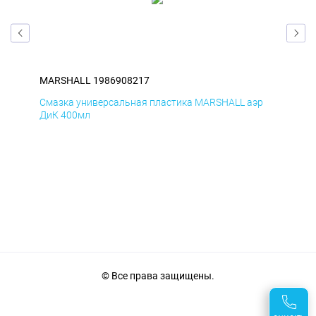
MARSHALL 1986908217
MA
р
Смазка универсальная пластика MARSHALL аэр
Сма
ДиК 400мл
ПхВ
© Все права защищены.