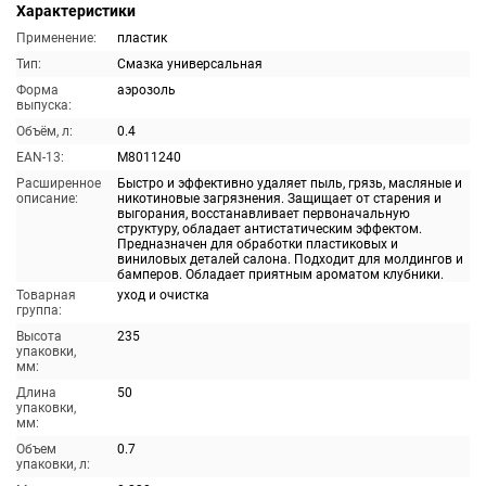
Характеристики
Применение:
пластик
Тип:
Смазка универсальная
Форма
аэрозоль
выпуска:
Объём, л:
0.4
EAN-13:
M8011240
Расширенное
Быстро и эффективно удаляет пыль, грязь, масляные и
описание:
никотиновые загрязнения. Защищает от старения и
выгорания, восстанавливает первоначальную
структуру, обладает антистатическим эффектом.
Предназначен для обработки пластиковых и
виниловых деталей салона. Подходит для молдингов и
бамперов. Обладает приятным ароматом клубники.
Товарная
уход и очистка
группа:
Высота
235
упаковки,
мм:
Длина
50
упаковки,
мм:
Объем
0.7
упаковки, л: