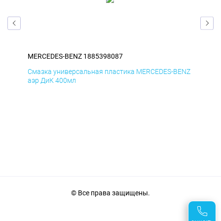
MERCEDES-BENZ 1885398087
ME
ENZ
Смазка универсальная пластика MERCEDES-BENZ
Сма
аэр ДиК 400мл
аэр
© Все права защищены.