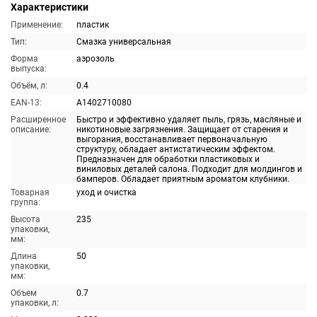
Характеристики
Применение:
пластик
Тип:
Смазка универсальная
Форма
аэрозоль
выпуска:
Объём, л:
0.4
EAN-13:
A1402710080
Расширенное
Быстро и эффективно удаляет пыль, грязь, масляные и
описание:
никотиновые загрязнения. Защищает от старения и
выгорания, восстанавливает первоначальную
структуру, обладает антистатическим эффектом.
Предназначен для обработки пластиковых и
виниловых деталей салона. Подходит для молдингов и
бамперов. Обладает приятным ароматом клубники.
Товарная
уход и очистка
группа:
Высота
235
упаковки,
мм:
Длина
50
упаковки,
мм:
Объем
0.7
упаковки, л: