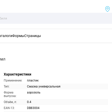
аталоги
Формы
Страницы
0мл
Характеристики
Применение:
пластик
Тип:
Смазка универсальная
Форма
аэрозоль
выпуска:
Объём, л:
0.4
EAN-13:
DB83004