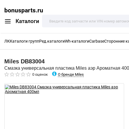
bonusparts.ru
Каталоги
ЛК
Каталоги групп
Ред.каталоги
Wh-каталоги
Carbase
Сторонние к
Miles
DB83004
Смазка универсальная пластика Miles аэр Ароматная 40
О бренде Miles
0 оценок