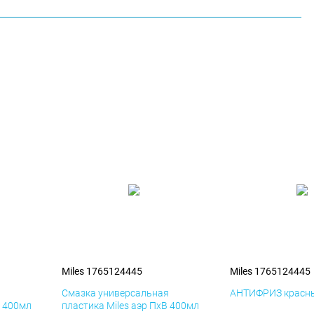
Miles 1765124445
Miles 1765124445
я
Смазка универсальная
АНТИФРИЗ красны
К 400мл
пластика Miles аэр ПхВ 400мл