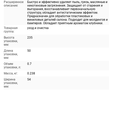
Расширенное
Быстро и эффективно удаляет пыль, грязь, масляные и
описание:
никотиновые загрязнения. Защищает от старения и
выгорания, восстанавливает первоначальную
структуру, обладает антистатическим эффектом.
Предназначен для обработки пластиковых и
виниловых деталей салона. Подходит для молдингов и
бамперов. Обладает приятным ароматом клубники.
Товарная
уход и очистка
группа:
Высота
235
упаковки,
мм:
Длина
50
упаковки,
мм:
Объем
0.7
упаковки, л:
Масса, кг:
0.238
Ширина
54
упаковки,
мм: