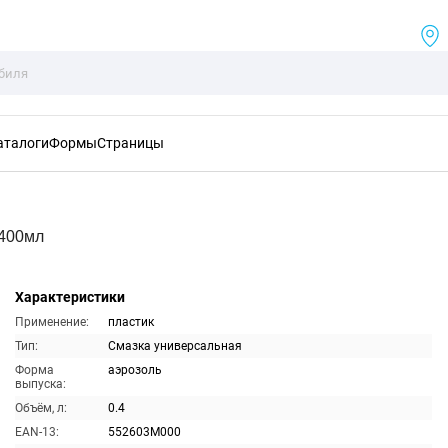
аталоги
Формы
Страницы
 400мл
Характеристики
Применение:
пластик
Тип:
Смазка универсальная
Форма
аэрозоль
выпуска:
Объём, л:
0.4
EAN-13:
552603M000