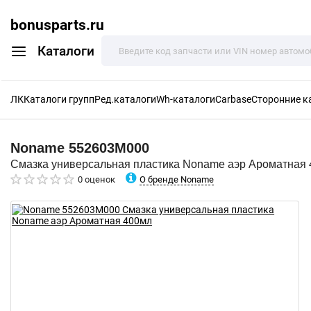
bonusparts.ru
Каталоги
ЛК
Каталоги групп
Ред.каталоги
Wh-каталоги
Carbase
Сторонние к
Noname
552603M000
Смазка универсальная пластика Noname аэр Ароматная
О бренде Noname
0 оценок