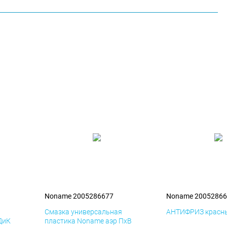
Noname 2005286677
Noname 20052866
я
Смазка универсальная
АНТИФРИЗ красны
ДиК
пластика Noname аэр ПхВ