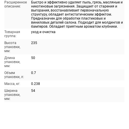
Расширенное
Быстро и эффективно удаляет пыль, грязь, масляные и
описание:
никотиновые загрязнения. Защищает от старения и
выгорания, восстанавливает первоначальную
структуру, обладает антистатическим эффектом.
Предназначен для обработки пластиковых и
виниловых деталей салона. Подходит для молдингов и
бамперов. Обладает приятным ароматом клубники.
Товарная
уход и очистка
группа:
Высота
235
упаковки,
мм:
Длина
50
упаковки,
мм:
Объем
0.7
упаковки, л:
Масса, кг:
0.238
Ширина
54
упаковки,
мм: