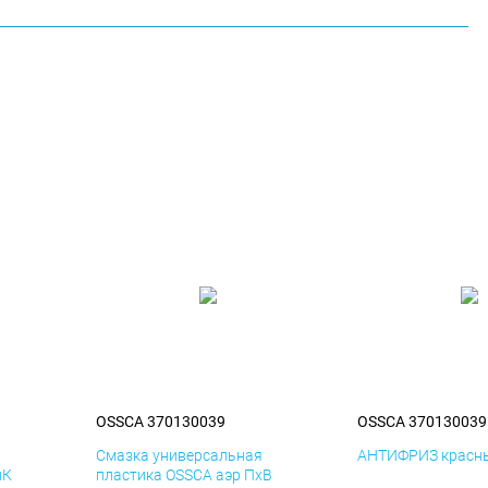
OSSCA 370130039
OSSCA 370130039
я
Смазка универсальная
АНТИФРИЗ красны
иК
пластика OSSCA аэр ПхВ