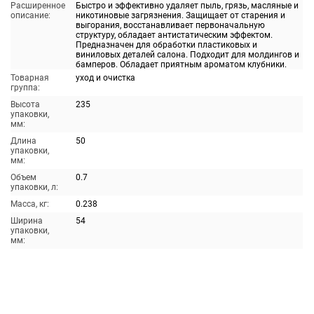
Расширенное
Быстро и эффективно удаляет пыль, грязь, масляные и
описание:
никотиновые загрязнения. Защищает от старения и
выгорания, восстанавливает первоначальную
структуру, обладает антистатическим эффектом.
Предназначен для обработки пластиковых и
виниловых деталей салона. Подходит для молдингов и
бамперов. Обладает приятным ароматом клубники.
Товарная
уход и очистка
группа:
Высота
235
упаковки,
мм:
Длина
50
упаковки,
мм:
Объем
0.7
упаковки, л:
Масса, кг:
0.238
Ширина
54
упаковки,
мм: