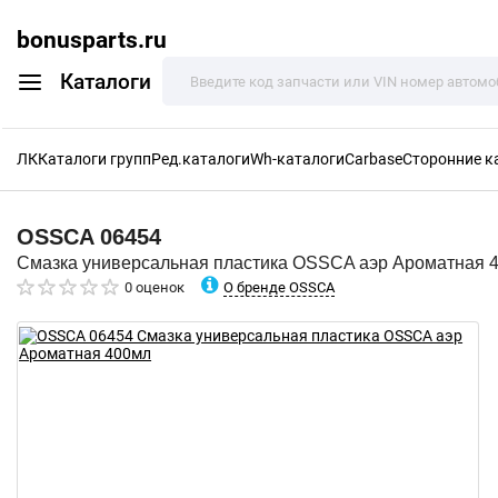
bonusparts.ru
Каталоги
ЛК
Каталоги групп
Ред.каталоги
Wh-каталоги
Carbase
Сторонние к
OSSCA
06454
Смазка универсальная пластика OSSCA аэр Ароматная 
О бренде OSSCA
0 оценок