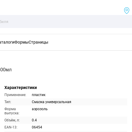
аталоги
Формы
Страницы
400мл
Характеристики
Применение:
пластик
Тип:
Смазка универсальная
Форма
аэрозоль
выпуска:
Объём, л:
0.4
EAN-13:
06454