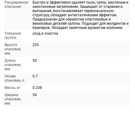
Расширенное
Быстро и эффективно удаляет пыль, грязь, масляные и
описание:
никотиновые загрязнения. Защищает от старения и
выгорания, восстанавливает первоначальную
структуру, обладает антистатическим эффектом.
Предназначен для обработки пластиковых и
виниловых деталей салона. Подходит для молдингов и
бамперов. Обладает приятным ароматом клубники.
Товарная
уход и очистка
группа:
Высота
235
упаковки,
мм:
Длина
50
упаковки,
мм:
Объем
0.7
упаковки, л:
Масса, кг:
0.238
Ширина
54
упаковки,
мм: