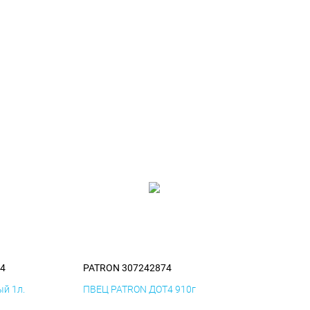
4
PATRON 307242874
й 1л.
ПВЕЦ PATRON ДОТ4 910г