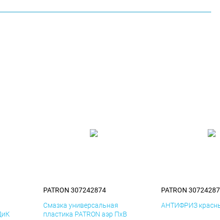
PATRON 307242874
PATRON 30724287
я
Смазка универсальная
АНТИФРИЗ красны
ДиК
пластика PATRON аэр ПхВ