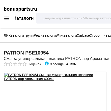
bonusparts.ru
Каталоги
ЛК
Каталоги групп
Ред.каталоги
Wh-каталоги
Carbase
Сторонние к
PATRON
PSE10954
Смазка универсальная пластика PATRON аэр Ароматная
О бренде PATRON
0 оценок