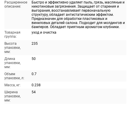
Расширенное
Быстро и эффективно удаляет пыль, грязь, масляные и
описание:
никотиновые загрязнения. Защищает от старения и
выгорания, восстанавливает первоначальную
структуру, обладает антистатическим эффектом.
Предназначен для обработки пластиковых и
виниловых деталей салона. Подходит для молдингов и
бамперов. Обладает приятным ароматом клубники.
Товарная
уход и очистка
группа:
Высота
235
упаковки,
мм:
Длина
50
упаковки,
мм:
Объем
0.7
упаковки, л:
Масса, кг:
0.238
Ширина
54
упаковки,
мм: