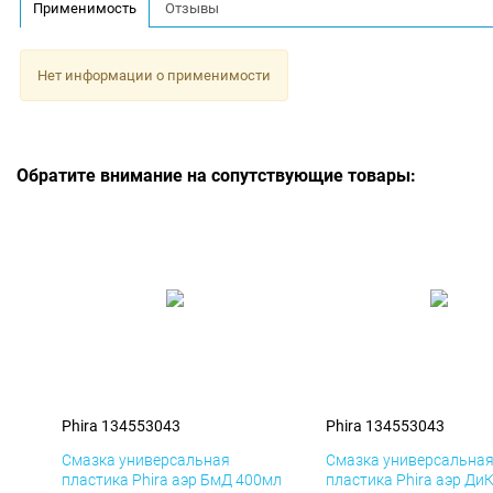
Применимость
Отзывы
Нет информации о применимости
Обратите внимание на сопутствующие товары:
Phira 134553043
Phira 134553043
Смазка универсальная
Смазка универсальна
пластика Phira аэр БмД 400мл
пластика Phira аэр Ди