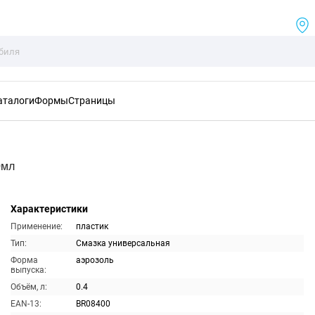
аталоги
Формы
Страницы
0мл
Характеристики
Применение:
пластик
Тип:
Смазка универсальная
Форма
аэрозоль
выпуска:
Объём, л:
0.4
EAN-13:
BR08400