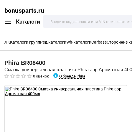
bonusparts.ru
Каталоги
ЛК
Каталоги групп
Ред.каталоги
Wh-каталоги
Carbase
Сторонние к
Phira
BR08400
Смазка универсальная пластика Phira аэр Ароматная 40
О бренде Phira
0 оценок