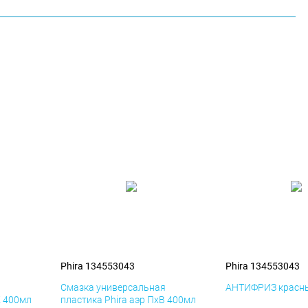
Phira 134553043
Phira 134553043
я
Смазка универсальная
АНТИФРИЗ красны
К 400мл
пластика Phira аэр ПхВ 400мл