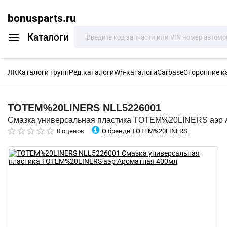
bonusparts.ru
Каталоги
ЛК
Каталоги групп
Ред.каталоги
Wh-каталоги
Carbase
Сторонние к
TOTEM%20LINERS
NLL5226001
Смазка универсальная пластика TOTEM%20LINERS аэр 
О бренде TOTEM%20LINERS
0 оценок