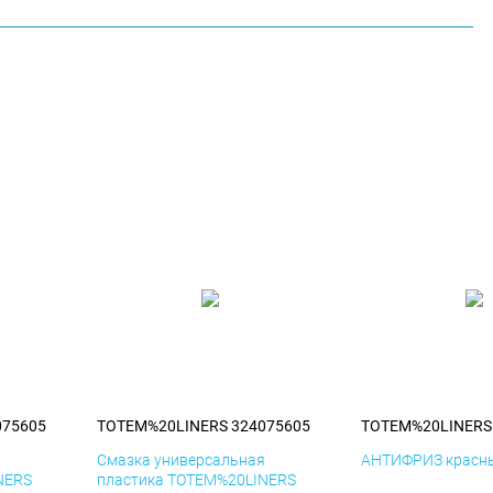
075605
TOTEM%20LINERS 324075605
TOTEM%20LINERS
я
Смазка универсальная
АНТИФРИЗ красны
NERS
пластика TOTEM%20LINERS