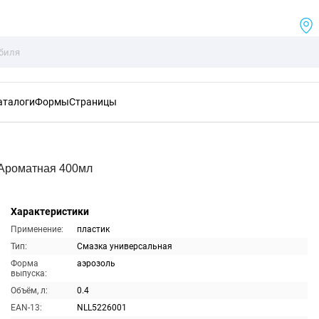
аталоги
Формы
Страницы
Ароматная 400мл
Характеристики
Применение:
пластик
Тип:
Смазка универсальная
Форма
аэрозоль
выпуска:
Объём, л:
0.4
EAN-13:
NLL5226001