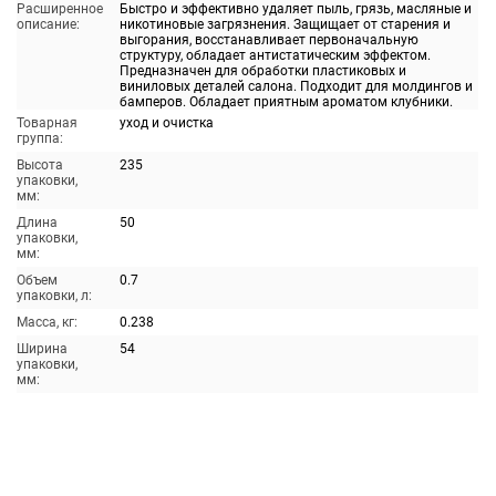
Расширенное
Быстро и эффективно удаляет пыль, грязь, масляные и
описание:
никотиновые загрязнения. Защищает от старения и
выгорания, восстанавливает первоначальную
структуру, обладает антистатическим эффектом.
Предназначен для обработки пластиковых и
виниловых деталей салона. Подходит для молдингов и
бамперов. Обладает приятным ароматом клубники.
Товарная
уход и очистка
группа:
Высота
235
упаковки,
мм:
Длина
50
упаковки,
мм:
Объем
0.7
упаковки, л:
Масса, кг:
0.238
Ширина
54
упаковки,
мм: