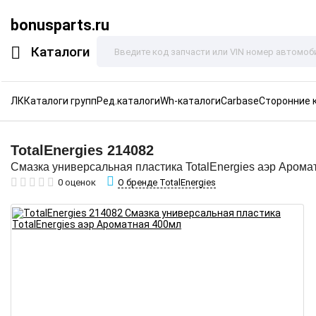
bonusparts.ru
Каталоги
ЛК
Каталоги групп
Ред.каталоги
Wh-каталоги
Carbase
Сторонние 
TotalEnergies
214082
Смазка универсальная пластика TotalEnergies аэр Арома
О бренде TotalEnergies
0 оценок