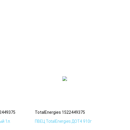
22449375
TotalEnergies 1522449375
й 1л.
ПВЕЦ TotalEnergies ДОТ4 910г