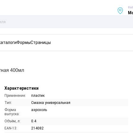
ВЫ
Мо
каталоги
Формы
Страницы
тная 400мл
Характеристики
Применение:
пластик
Тип:
Смазка универсальная
Форма
аэрозоль
выпуска:
Объём, л:
0.4
EAN-13:
214082