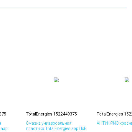
375
TotalEnergies 1522449375
TotalEnergies 15
я
Смазка универсальная
АНТИФРИЗ красны
 аэр
пластика TotalEnergies аэр ПхВ