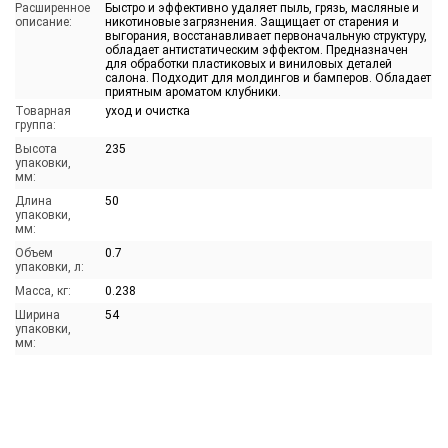
Расширенное
Быстро и эффективно удаляет пыль, грязь, масляные и
описание:
никотиновые загрязнения. Защищает от старения и
выгорания, восстанавливает первоначальную структуру,
обладает антистатическим эффектом. Предназначен
для обработки пластиковых и виниловых деталей
салона. Подходит для молдингов и бамперов. Обладает
приятным ароматом клубники.
Товарная
уход и очистка
группа:
Высота
235
упаковки,
мм:
Длина
50
упаковки,
мм:
Объем
0.7
упаковки, л:
Масса, кг:
0.238
Ширина
54
упаковки,
мм: