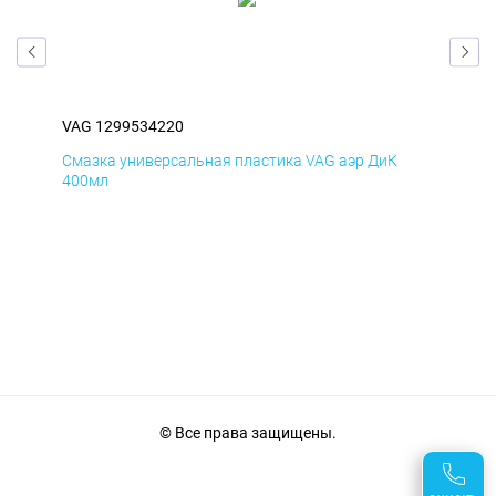
VAG 1299534220
VAG
Смазка универсальная пластика VAG аэр ДиК
Сма
400мл
40
© Все права защищены.