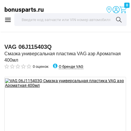
0
bonusparts.ru
VAG
06J115403Q
Смазка универсальная пластика VAG аэр Ароматная
400мл
О бренде VAG
0 оценок