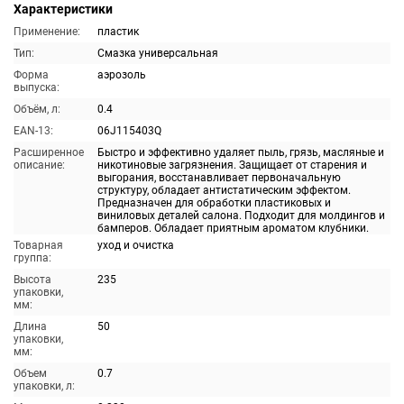
Характеристики
Применение:
пластик
Тип:
Смазка универсальная
Форма
аэрозоль
выпуска:
Объём, л:
0.4
EAN-13:
06J115403Q
Расширенное
Быстро и эффективно удаляет пыль, грязь, масляные и
описание:
никотиновые загрязнения. Защищает от старения и
выгорания, восстанавливает первоначальную
структуру, обладает антистатическим эффектом.
Предназначен для обработки пластиковых и
виниловых деталей салона. Подходит для молдингов и
бамперов. Обладает приятным ароматом клубники.
Товарная
уход и очистка
группа:
Высота
235
упаковки,
мм:
Длина
50
упаковки,
мм:
Объем
0.7
упаковки, л: