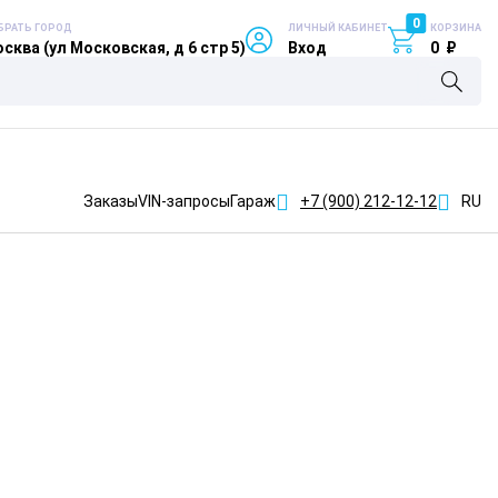
0
БРАТЬ ГОРОД
ЛИЧНЫЙ КАБИНЕТ
КОРЗИНА
сква (ул Московская, д 6 стр 5)
Вход
0
₽
Заказы
VIN-запросы
Гараж
+7 (900)
212-12-12
RU