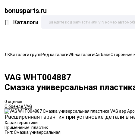
bonusparts.ru
Каталоги
ЛК
Каталоги групп
Ред.каталоги
Wh-каталоги
Carbase
Сторонние 
VAG
WHT004887
Смазка универсальная пластик
0 оценок
О бренде VAG
Расширенная гарантия при установке детали в н
Характеристики
Применение:
пластик
Тип:
Смазка универсальная