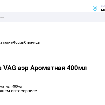
ВЫ
Мо
каталоги
Формы
Страницы
а VAG аэр Ароматная 400мл
ашем автосервисе.