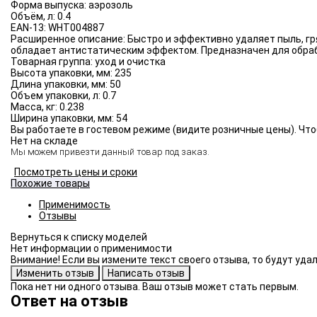
Форма выпуска:
аэрозоль
Объём, л:
0.4
EAN-13:
WHT004887
Расширенное описание:
Быстро и эффективно удаляет пыль, гр
обладает антистатическим эффектом. Предназначен для обраб
Товарная группа:
уход и очистка
Высота упаковки, мм:
235
Длина упаковки, мм:
50
Объем упаковки, л:
0.7
Масса, кг:
0.238
Ширина упаковки, мм:
54
Вы работаете в гостевом режиме (видите розничные цены). Что
Нет на складе
Мы можем привезти данный товар под заказ.
Посмотреть цены и сроки
Похожие товары
Применимость
Отзывы
Нет информации о применимости
Внимание! Если вы измените текст своего отзыва, то будут уд
Пока нет ни одного отзыва. Ваш отзыв может стать первым.
Ответ на отзыв