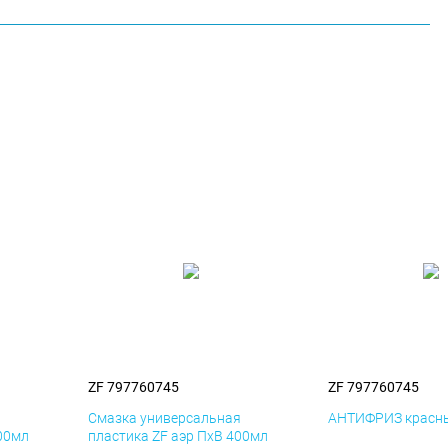
ZF 797760745
ZF 797760745
я
Смазка универсальная
АНТИФРИЗ красны
400мл
пластика ZF аэр ПхВ 400мл