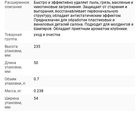
Расширенное
Быстро и эффективно удаляет пыль, грязь, масляные и
описание:
никотиновые загрязнения. Защищает от старения и
выгорания, восстанавливает первоначальную
структуру, обладает антистатическим эффектом.
Предназначен для обработки пластиковых и
виниловых деталей салона. Подходит для молдингов и
бамперов. Обладает приятным ароматом клубники.
Товарная
уход и очистка
группа:
Высота
235
упаковки,
мм:
Длина
50
упаковки,
мм:
Объем
0.7
упаковки, л:
Масса, кг:
0.238
Ширина
54
упаковки,
мм: