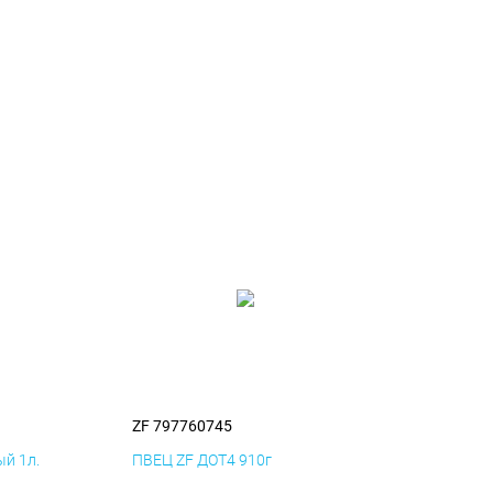
ZF 797760745
й 1л.
ПВЕЦ ZF ДОТ4 910г