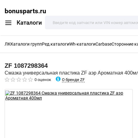
bonusparts.ru
Каталоги
ЛК
Каталоги групп
Ред.каталоги
Wh-каталоги
Carbase
Сторонние к
ZF
1087298364
Смазка универсальная пластика ZF аэр Ароматная 400м
О бренде ZF
0 оценок