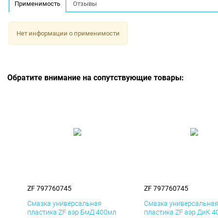
Применимость
Отзывы
Нет информации о применимости
Обратите внимание на сопутствующие товары:
ZF 797760745
ZF 797760745
Смазка универсальная
Смазка универсальна
пластика ZF аэр БмД 400мл
пластика ZF аэр ДиК 