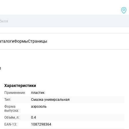
аталоги
Формы
Страницы
л
Характеристики
Применение:
пластик
Тип:
Смазка универсальная
Форма
аэрозоль
выпуска:
Объём, л:
0.4
EAN-13:
1087298364